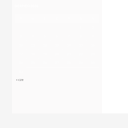
SIERPIEŃ 2026
P
W
Ś
C
P
S
N
1
2
3
4
5
6
7
8
9
10
11
12
13
14
15
16
17
18
19
20
21
22
23
24
25
26
27
28
29
30
31
« cze