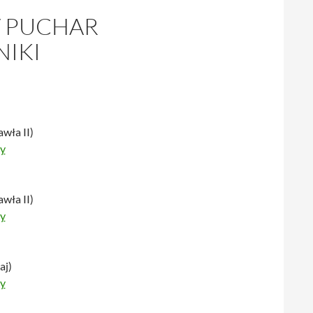
V PUCHAR
NIKI
wła II)
y
wła II)
y
aj)
y