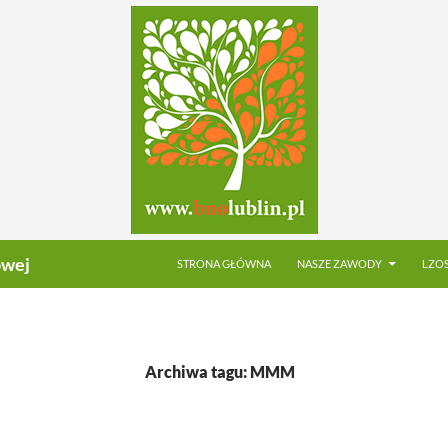
PRZEJDŹ DO TREŚCI
owej
STRONA GŁÓWNA
NASZE ZAWODY
LZO
Archiwa tagu: MMM