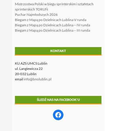
Mistrzostwa Polski w biegu sprinterskim i sztafetach
sprinterskich TORUŃ
Puchar Najmłodszych 2026
Biegam z Mapą po Dzielnicach Lublina V runda
Biegam z Mapą po Dzielnicach Lublina – IV runda
Biegam z Mapą po Dzielnicach Lublina – III runda
KONTAKT
KU AZS UMCS Lublin
ul. Langiewicza 22
20-032 Lublin
email
info@bnolublin.pl
ŚLEDŹ NAS NA FACEBOOK'U
Facebook