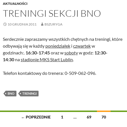
AKTUALNOŚCI
TRENINGI SEKCJI BNO
10 GRUDNIA 2011
BSZURYGA
Serdecznie zapraszamy wszystkich chętnych na treningi, które
odbywają się w każdy
poniedziałek
i
czwartek
w
godzinach:.
16:30-17:45
oraz w
soboty
w godz:
12:30-
14:30
na
stadionie MKS Start Lublin
.
Telefon kontaktowy do trenera: 0-509-062-096.
BNO
TRENINGI
Nawigacja
← POPRZEDNIE
1
…
69
70
po