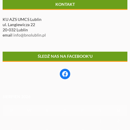
KONTAKT
KU AZS UMCS Lublin
ul. Langiewicza 22
20-032 Lublin
email
info@bnolublin.pl
ŚLEDŹ NAS NA FACEBOOK'U
Facebook
SIERPIEŃ 2026
P
W
Ś
C
P
S
N
1
2