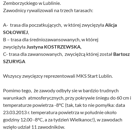
Zemborzyckiego w Lublinie.
Zawodnicy rywalizowali na trzech tarasach:
A- trasa dla poczatkujących, w której zwycięzyła
Alicja
SOŁOWIEJ
,
B – trasa dla średniozawansowanych, w której
zwyciężyła
Justyna KOSTRZEWSKA
,
C- trasa dla zawansowanych, zwyciężcą której został
Bartosz
SZURYGA
Wszyscy zwycięzcy reprezentowali MKS Start Lublin.
Pomimo tego, że zawody odbyły sie w bardzio trudnych
warunkach atmosferycznych, przy pokrywie śniegu do 60 cm i
temperaturze powietrza -8°C (tak, tak to nie pomyłka: data
23.03.2013 r. temperatura powietrza w południe około
godziny 12.00 -8°C, a za tydzień Wielkanoc!), w zawodach
wzięło udział 11 zawodników.