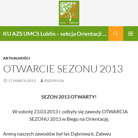
Szukaj
KU AZS UMCS Lublin – sekcja Orientacji Sportowej
PRZEJDŹ
MENU
DO
GŁÓWN
TREŚCI
AKTUALNOŚCI
OTWARCIE SEZONU 2013
17 MARCA 2013
BSZURYGA
SEZON 2013 OTWARTY!
W sobotę 23.03.2013 r. odbyły się zawody OTWARCIA
SEZONU 2013 w Biegu na Orientację.
Areną naszych zawodów był las Dąbrowa k. Zalewu