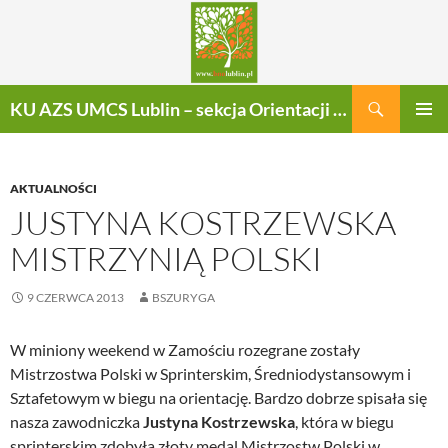
Szukaj
KU AZS UMCS Lublin – sekcja Orientacji Sportowej
PRZEJDŹ
MENU
DO
GŁÓWN
TREŚCI
AKTUALNOŚCI
JUSTYNA KOSTRZEWSKA
MISTRZYNIĄ POLSKI
9 CZERWCA 2013
BSZURYGA
W miniony weekend w Zamościu rozegrane zostały
Mistrzostwa Polski w Sprinterskim, Średniodystansowym i
Sztafetowym w biegu na orientację. Bardzo dobrze spisała się
nasza zawodniczka
Justyna Kostrzewska
, która w biegu
sprinterskim zdobyła złoty medal Mistrzostw Polski w