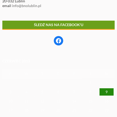
20-032 Lublin
email
info@bnolublin.pl
ŚLEDŹ NAS NA FACEBOOK'U
Facebook
CZERWIEC 2013
P
W
Ś
C
P
S
N
1
2
3
4
5
6
7
8
9
10
11
12
13
14
15
16
17
18
19
20
21
22
23