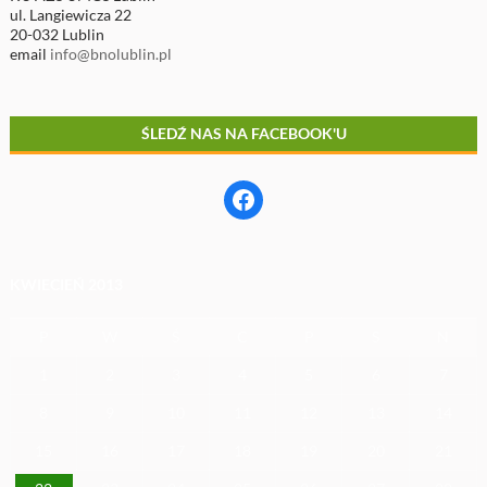
ul. Langiewicza 22
20-032 Lublin
email
info@bnolublin.pl
ŚLEDŹ NAS NA FACEBOOK'U
Facebook
KWIECIEŃ 2013
P
W
Ś
C
P
S
N
1
2
3
4
5
6
7
8
9
10
11
12
13
14
15
16
17
18
19
20
21