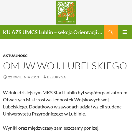
Szukaj
KU AZS UMCS Lublin – sekcja Orientacji Sportowej
PRZEJDŹ
MENU
DO
GŁÓWN
TREŚCI
AKTUALNOŚCI
OM JW WOJ. LUBELSKIEGO
22 KWIETNIA 2013
BSZURYGA
W dniu dzisiejszym MKS Start Lublin był współorganizatorem
Otwartych Mistrzostwa Jednostek Wojskowych woj.
Lubelskiego. Dodatkowo w zawodach udział wzięli studenci
Uniwersytetu Przyrodniczego w Lublinie.
Wyniki oraz międzyczasy zamieszczamy poniżej.