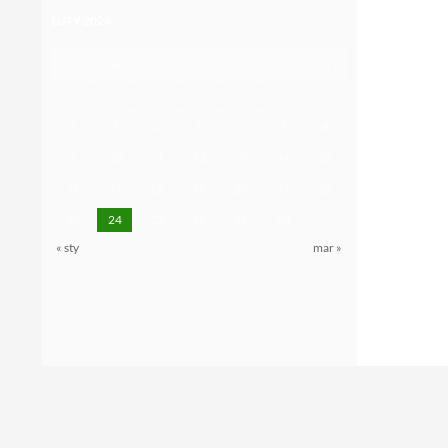
LUTY 2026
P
W
Ś
C
P
S
N
1
2
3
4
5
6
7
8
9
10
11
12
13
14
15
16
17
18
19
20
21
22
23
24
25
26
27
28
« sty
mar »