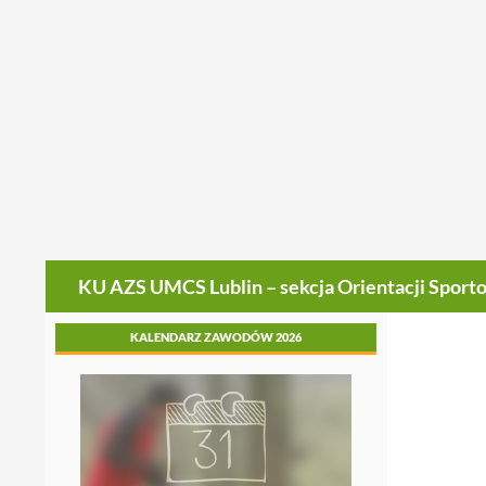
Szukaj
KU AZS UMCS Lublin – sekcja Orientacji Sport
KALENDARZ ZAWODÓW 2026