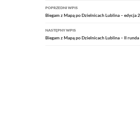
Nawigacja
POPRZEDNI WPIS
wpisu
Biegam z Mapą po Dzielnicach Lublina – edycja 
NASTĘPNY WPIS
Biegam z Mapą po Dzielnicach Lublina – II runda