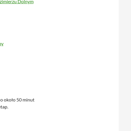
imierzu Dolnym
ny
o około 50 minut
etap.