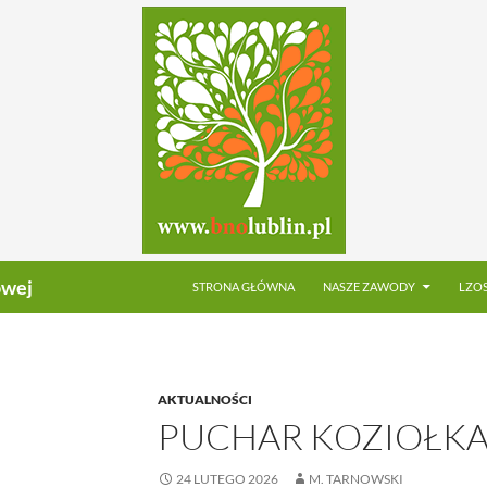
PRZEJDŹ DO TREŚCI
owej
STRONA GŁÓWNA
NASZE ZAWODY
LZO
AKTUALNOŚCI
PUCHAR KOZIOŁKA
24 LUTEGO 2026
M. TARNOWSKI