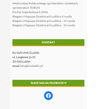
Mistrzostwa Polski w biegu sprinterskim i sztafetach
sprinterskich TORUŃ
Puchar Najmłodszych 2026
Biegam z Mapą po Dzielnicach Lublina V runda
Biegam z Mapą po Dzielnicach Lublina – IV runda
Biegam z Mapą po Dzielnicach Lublina – III runda
KONTAKT
KU AZS UMCS Lublin
ul. Langiewicza 22
20-032 Lublin
email
info@bnolublin.pl
ŚLEDŹ NAS NA FACEBOOK'U
Facebook