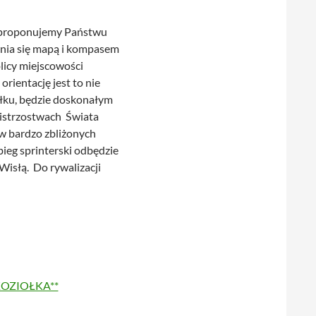
o proponujemy Państwu
nia się mapą i kompasem
icy miejscowości
rientację jest to nie
łku, będzie doskonałym
istrzostwach Świata
w bardzo zbliżonych
ieg sprinterski odbędzie
isłą. Do rywalizacji
KOZIOŁKA**