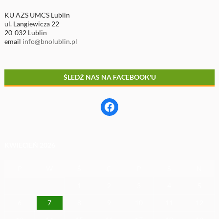
KU AZS UMCS Lublin
ul. Langiewicza 22
20-032 Lublin
email
info@bnolublin.pl
ŚLEDŹ NAS NA FACEBOOK'U
Facebook
KWIECIEŃ 2026
P
W
Ś
C
P
S
N
1
2
3
4
5
6
7
8
9
10
11
12