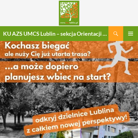
Szukaj
KU AZS UMCS Lublin – sekcja Orientacji Sportowej
PRZEJDŹ
MENU
DO
GŁÓWN
TREŚCI