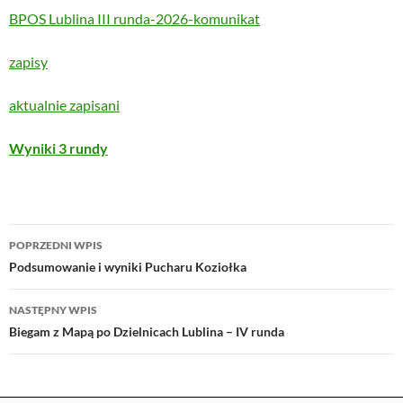
BPO
S Lublina III runda-2026-komunikat
zapisy
aktualnie zapisani
Wyniki 3 rundy
Nawigacja
POPRZEDNI WPIS
wpisu
Podsumowanie i wyniki Pucharu Koziołka
NASTĘPNY WPIS
Biegam z Mapą po Dzielnicach Lublina – IV runda