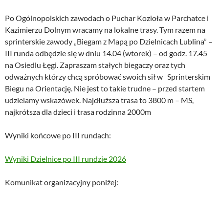
Po Ogólnopolskich zawodach o Puchar Kozioła w Parchatce i
Kazimierzu Dolnym wracamy na lokalne trasy. Tym razem na
sprinterskie zawody „Biegam z Mapą po Dzielnicach Lublina” –
III runda odbędzie się w dniu 14.04 (wtorek) – od godz. 17.45
na Osiedlu Łęgi. Zapraszam stałych biegaczy oraz tych
odważnych którzy chcą spróbować swoich sił w Sprinterskim
Biegu na Orientację. Nie jest to takie trudne – przed startem
udzielamy wskazówek. Najdłuższa trasa to 3800 m – MS,
najkrótsza dla dzieci i trasa rodzinna 2000m
Wyniki końcowe po III rundach:
Wyniki Dzielnice po III rundzie 2026
Komunikat organizacyjny poniżej: