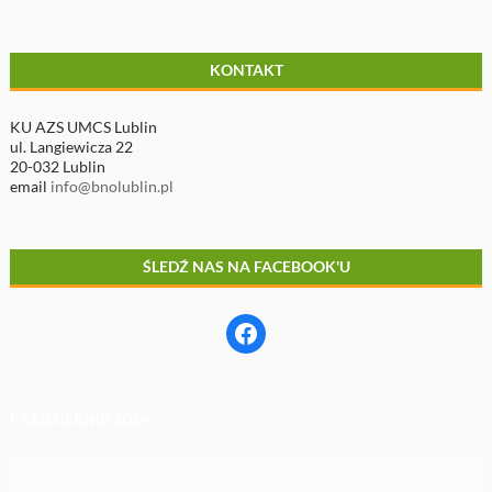
KONTAKT
KU AZS UMCS Lublin
ul. Langiewicza 22
20-032 Lublin
email
info@bnolublin.pl
ŚLEDŹ NAS NA FACEBOOK'U
Facebook
PAŹDZIERNIK 2024
P
W
Ś
C
P
S
N