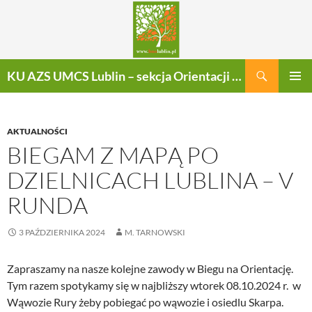
Szukaj
KU AZS UMCS Lublin – sekcja Orientacji Sportowej
PRZEJDŹ
MENU
DO
GŁÓWN
TREŚCI
AKTUALNOŚCI
BIEGAM Z MAPĄ PO
DZIELNICACH LUBLINA – V
RUNDA
3 PAŹDZIERNIKA 2024
M. TARNOWSKI
Zapraszamy na nasze kolejne zawody w Biegu na Orientację.
Tym razem spotykamy się w najbliższy wtorek 08.10.2024 r. w
Wąwozie Rury żeby pobiegać po wąwozie i osiedlu Skarpa.