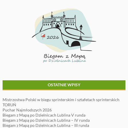
OSTATNIE WPISY
Mistrzostwa Polski w biegu sprinterskim i sztafetach sprinterskich
TORUŃ
Puchar Najmłodszych 2026
Biegam z Mapą po Dzielnicach Lublina V runda
Biegam z Mapą po Dzielnicach Lublina – IV runda
Biegam z Mapą po Dzielnicach Lublina – III runda