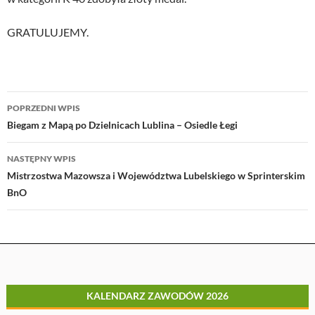
GRATULUJEMY.
Nawigacja
POPRZEDNI WPIS
wpisu
Biegam z Mapą po Dzielnicach Lublina – Osiedle Łegi
NASTĘPNY WPIS
Mistrzostwa Mazowsza i Województwa Lubelskiego w Sprinterskim
BnO
KALENDARZ ZAWODÓW 2026