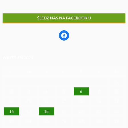
ŚLEDŹ NAS NA FACEBOOK'U
Facebook
WRZESIEŃ 2024
P
W
Ś
C
P
S
N
1
2
3
4
5
6
7
8
9
10
11
12
13
14
15
16
17
18
19
20
21
22
23
24
25
26
27
28
29