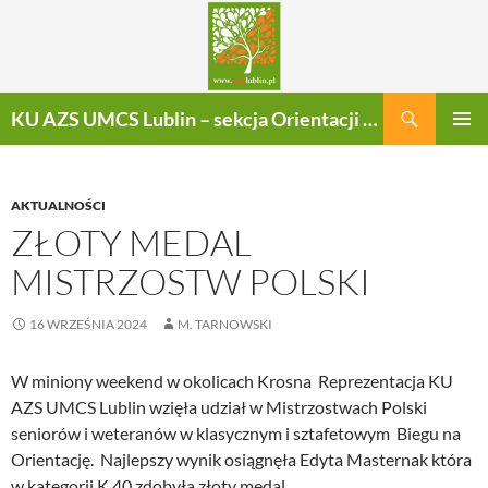
Szukaj
KU AZS UMCS Lublin – sekcja Orientacji Sportowej
PRZEJDŹ
MENU
DO
GŁÓWN
TREŚCI
AKTUALNOŚCI
ZŁOTY MEDAL
MISTRZOSTW POLSKI
16 WRZEŚNIA 2024
M. TARNOWSKI
W miniony weekend w okolicach Krosna Reprezentacja KU
AZS UMCS Lublin wzięła udział w Mistrzostwach Polski
seniorów i weteranów w klasycznym i sztafetowym Biegu na
Orientację. Najlepszy wynik osiągnęła Edyta Masternak która
w kategorii K 40 zdobyła złoty medal.