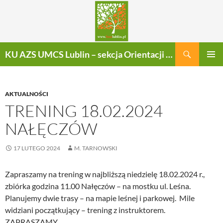
Szukaj
KU AZS UMCS Lublin – sekcja Orientacji Sportowej
PRZEJDŹ
MENU
DO
GŁÓWN
TREŚCI
AKTUALNOŚCI
TRENING 18.02.2024
NAŁĘCZÓW
17 LUTEGO 2024
M. TARNOWSKI
Zapraszamy na trening w najbliższą niedzielę 18.02.2024 r.,
zbiórka godzina 11.00 Nałęczów – na mostku ul. Leśna.
Planujemy dwie trasy – na mapie leśnej i parkowej. Mile
widziani początkujący – trening z instruktorem.
ZAPRASZAMY.