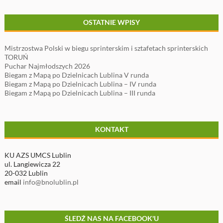
OSTATNIE WPISY
Mistrzostwa Polski w biegu sprinterskim i sztafetach sprinterskich
TORUŃ
Puchar Najmłodszych 2026
Biegam z Mapą po Dzielnicach Lublina V runda
Biegam z Mapą po Dzielnicach Lublina – IV runda
Biegam z Mapą po Dzielnicach Lublina – III runda
KONTAKT
KU AZS UMCS Lublin
ul. Langiewicza 22
20-032 Lublin
email
info@bnolublin.pl
ŚLEDŹ NAS NA FACEBOOK'U