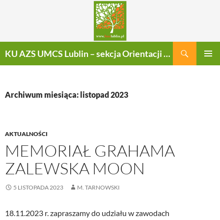
Szukaj
KU AZS UMCS Lublin – sekcja Orientacji Sportowej
PRZEJDŹ
MENU
DO
GŁÓWN
TREŚCI
Archiwum miesiąca: listopad 2023
AKTUALNOŚCI
MEMORIAŁ GRAHAMA
ZALEWSKA MOON
5 LISTOPADA 2023
M. TARNOWSKI
18.11.2023 r. zapraszamy do udziału w zawodach