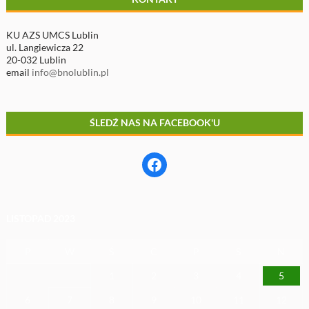
KU AZS UMCS Lublin
ul. Langiewicza 22
20-032 Lublin
email
info@bnolublin.pl
ŚLEDŹ NAS NA FACEBOOK'U
Facebook
LISTOPAD 2023
P
W
Ś
C
P
S
N
1
2
3
4
5
6
7
8
9
10
11
12