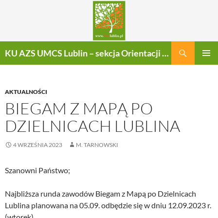
Szukaj
KU AZS UMCS Lublin – sekcja Orientacji Sportowej
PRZEJDŹ
MENU
DO
GŁÓWN
TREŚCI
AKTUALNOŚCI
BIEGAM Z MAPĄ PO
DZIELNICACH LUBLINA
4 WRZEŚNIA 2023
M. TARNOWSKI
Szanowni Państwo;
Najbliższa runda zawodów Biegam z Mapą po Dzielnicach
Lublina planowana na 05.09. odbędzie się w dniu 12.09.2023 r.
(wtorek).