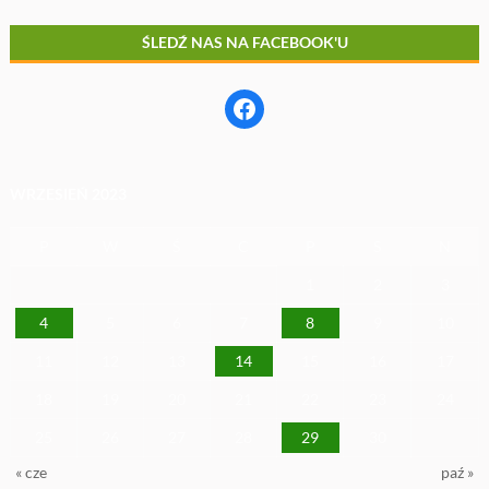
ŚLEDŹ NAS NA FACEBOOK'U
Facebook
WRZESIEŃ 2023
P
W
Ś
C
P
S
N
1
2
3
4
5
6
7
8
9
10
11
12
13
14
15
16
17
18
19
20
21
22
23
24
25
26
27
28
29
30
« cze
paź »