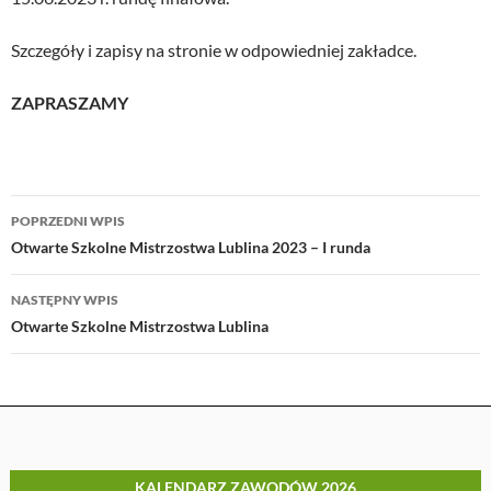
Szczegóły i zapisy na stronie w odpowiedniej zakładce.
ZAPRASZAMY
Nawigacja
POPRZEDNI WPIS
wpisu
Otwarte Szkolne Mistrzostwa Lublina 2023 – I runda
NASTĘPNY WPIS
Otwarte Szkolne Mistrzostwa Lublina
KALENDARZ ZAWODÓW 2026