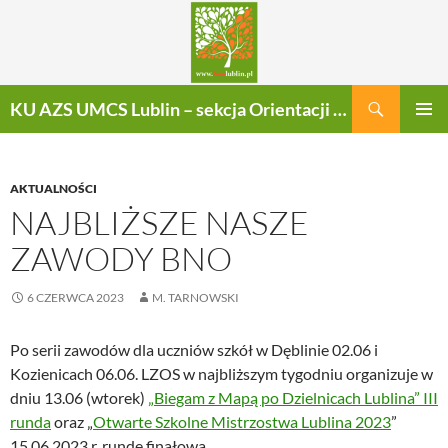
Szukaj
KU AZS UMCS Lublin – sekcja Orientacji Sportowej
PRZEJDŹ
MENU
DO
GŁÓWN
TREŚCI
AKTUALNOŚCI
NAJBLIŻSZE NASZE
ZAWODY BNO
6 CZERWCA 2023
M. TARNOWSKI
Po serii zawodów dla uczniów szkół w Dęblinie 02.06 i
Kozienicach 06.06. LZOS w najbliższym tygodniu organizuje w
dniu 13.06 (wtorek)
„Biegam z Mapą po Dzielnicach Lublina” III
runda
oraz „
Otwarte Szkolne Mistrzostwa Lublina 2023
”
15.06.2023 r. rundę finałowa.