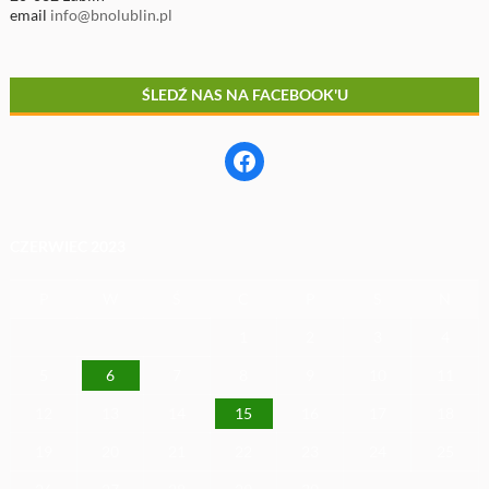
email
info@bnolublin.pl
ŚLEDŹ NAS NA FACEBOOK'U
Facebook
CZERWIEC 2023
P
W
Ś
C
P
S
N
1
2
3
4
5
6
7
8
9
10
11
12
13
14
15
16
17
18
19
20
21
22
23
24
25