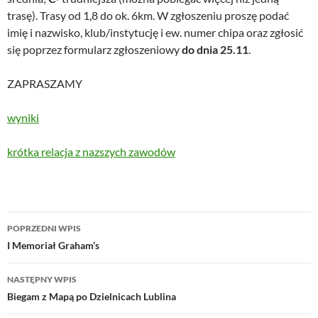
trasę). Trasy od 1,8 do ok. 6km. W zgłoszeniu proszę podać
imię i nazwisko, klub/instytucję i ew. numer chipa oraz zgłosić
się poprzez formularz zgłoszeniowy
do dnia 25.11
.
ZAPRASZAMY
wyniki
krótka relacja z nazszych zawodów
Nawigacja
POPRZEDNI WPIS
wpisu
I Memoriał Graham’s
NASTĘPNY WPIS
Biegam z Mapą po Dzielnicach Lublina