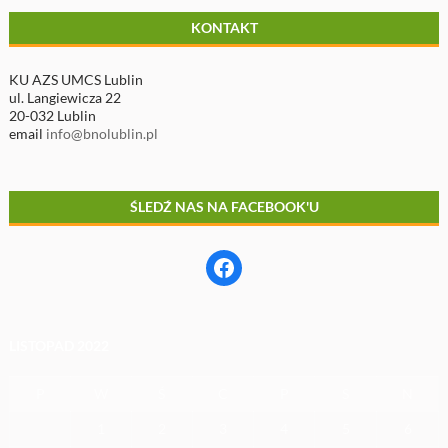
KONTAKT
KU AZS UMCS Lublin
ul. Langiewicza 22
20-032 Lublin
email
info@bnolublin.pl
ŚLEDŹ NAS NA FACEBOOK'U
Facebook
LISTOPAD 2022
P
W
Ś
C
P
S
N
1
2
3
4
5
6