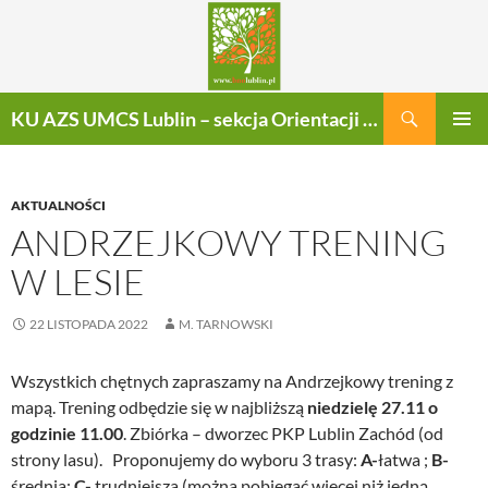
Szukaj
KU AZS UMCS Lublin – sekcja Orientacji Sportowej
PRZEJDŹ
MENU
DO
GŁÓWN
TREŚCI
AKTUALNOŚCI
ANDRZEJKOWY TRENING
W LESIE
22 LISTOPADA 2022
M. TARNOWSKI
Wszystkich chętnych zapraszamy na Andrzejkowy trening z
mapą. Trening odbędzie się w najbliższą
niedzielę 27.11 o
godzinie 11.00
. Zbiórka – dworzec PKP Lublin Zachód (od
strony lasu). Proponujemy do wyboru 3 trasy:
A-
łatwa ;
B-
średnia;
C-
trudniejsza (można pobiegać więcej niż jedną