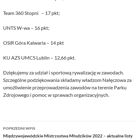
Team 360 Stopni – 17 pkt;
UNTS W-wa – 16 pkt;
OSiR Góra Kalwaria – 14 pkt
KU AZS UMCS Lublin – 12,66 pkt.
Dziękujemy za udział i sportową rywalizację w zawodach.
Szczególne podziękowania składamy władzom Nałęczowa za
umożliwienie przeprowadzenia zawodów na terenie Parku
Zdrojowego i pomoc w sprawach organizacyjnych.
Nawigacja
POPRZEDNI WPIS
wpisu
Międzywojewódzkie Mistrzostwa Młodzików 2022 – aktualne listy