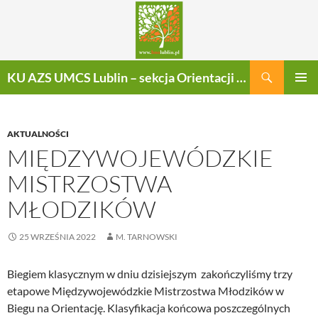
Szukaj
KU AZS UMCS Lublin – sekcja Orientacji Sportowej
PRZEJDŹ
MENU
DO
GŁÓWN
TREŚCI
AKTUALNOŚCI
MIĘDZYWOJEWÓDZKIE
MISTRZOSTWA
MŁODZIKÓW
25 WRZEŚNIA 2022
M. TARNOWSKI
Biegiem klasycznym w dniu dzisiejszym zakończyliśmy trzy
etapowe Międzywojewódzkie Mistrzostwa Młodzików w
Biegu na Orientację. Klasyfikacja końcowa poszczególnych