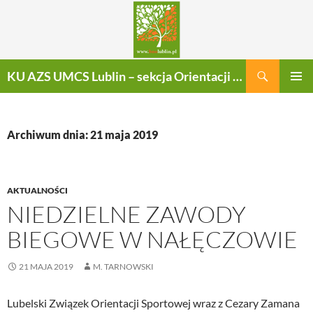
Szukaj
KU AZS UMCS Lublin – sekcja Orientacji Sportowej
PRZEJDŹ
MENU
DO
GŁÓWN
TREŚCI
Archiwum dnia: 21 maja 2019
AKTUALNOŚCI
NIEDZIELNE ZAWODY
BIEGOWE W NAŁĘCZOWIE
21 MAJA 2019
M. TARNOWSKI
Lubelski Związek Orientacji Sportowej wraz z Cezary Zamana