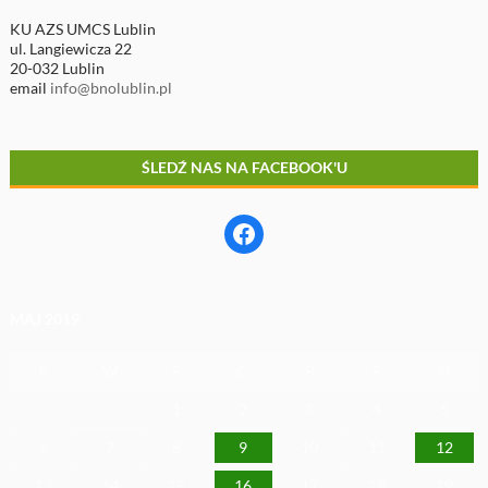
KU AZS UMCS Lublin
ul. Langiewicza 22
20-032 Lublin
email
info@bnolublin.pl
ŚLEDŹ NAS NA FACEBOOK'U
Facebook
MAJ 2019
P
W
Ś
C
P
S
N
1
2
3
4
5
6
7
8
9
10
11
12
13
14
15
16
17
18
19