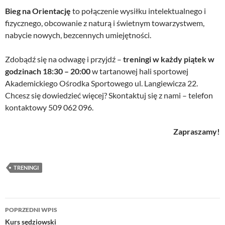
Bieg na Orientację
to połączenie wysiłku intelektualnego i
fizycznego, obcowanie z naturą i świetnym towarzystwem,
nabycie nowych, bezcennych umiejętności.
Zdobądź się na odwagę i przyjdź –
treningi w każdy piątek w
godzinach 18:30 – 20:00
w tartanowej hali sportowej
Akademickiego Ośrodka Sportowego ul. Langiewicza 22.
Chcesz się dowiedzieć więcej? Skontaktuj się z nami – telefon
kontaktowy 509 062 096.
Zapraszamy!
TRENINGI
Nawigacja
POPRZEDNI WPIS
wpisu
Kurs sędziowski