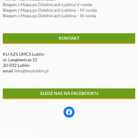
Biegam z Mapą po Dzielnicach Lublina V runda
Biegam z Mapą po Dzielnicach Lublina – IV runda
Biegam z Mapą po Dzielnicach Lublina – III runda
KONTAKT
KU AZS UMCS Lublin
ul. Langiewicza 22
20-032 Lublin
email
info@bnolublin.pl
ŚLEDŹ NAS NA FACEBOOK'U
Facebook
LISTOPAD 2018