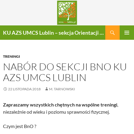
Szukaj
KU AZS UMCS Lublin – sekcja Orientacji Sportowej
PRZEJDŹ
MENU
DO
GŁÓWN
TREŚCI
TRENINGI
NABÓR DO SEKCJI BNO KU
AZS UMCS LUBLIN
22 LISTOPADA 2018
M. TARNOWSKI
Zapraszamy wszystkich chętnych na wspólne treningi
,
niezależnie od wieku i poziomu sprawności fizycznej.
Czym jest BnO ?