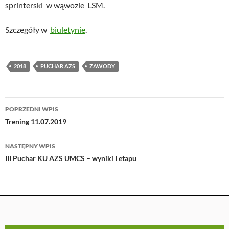
sprinterski w wąwozie LSM.
Szczegóły w
biuletynie
.
2018
PUCHAR AZS
ZAWODY
Nawigacja
POPRZEDNI WPIS
wpisu
Trening 11.07.2019
NASTĘPNY WPIS
III Puchar KU AZS UMCS – wyniki I etapu