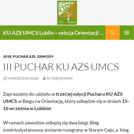
Szukaj
KU AZS UMCS Lublin – sekcja Orientacji Sportowej
PRZEJDŹ
MENU
DO
GŁÓWN
TREŚCI
2018
,
PUCHAR AZS
,
ZAWODY
III PUCHAR KU AZS UMCS
4 WRZEŚNIA 2018
M. TARNOWSKI
Zapraszamy do udziału w
trzeciej edycji Pucharu KU AZS
UMCS
w Biegu na Orientację, który odbędzie się w dniach
15-
16 września w Lublinie
.
W ramach zawodów odbędą się dwa biegi. Bieg
średniodystansowy zostanie rozegrany w Starym Gaju, a bieg