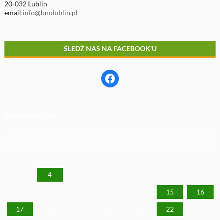
20-032 Lublin
email
info@bnolublin.pl
ŚLEDŹ NAS NA FACEBOOK'U
Facebook
WRZESIEŃ 2018
P
W
Ś
C
P
S
N
1
2
3
4
5
6
7
8
9
10
11
12
13
14
15
16
17
18
19
20
21
22
23