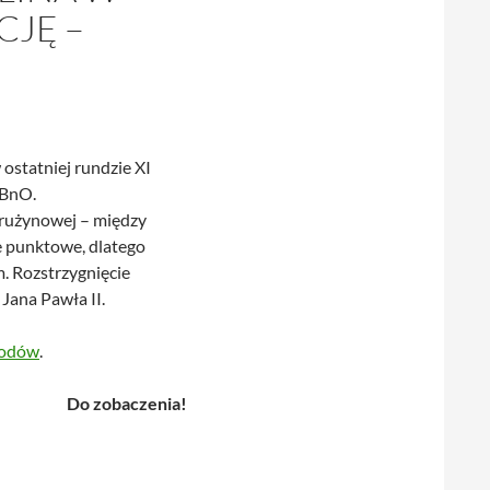
CJĘ –
ostatniej rundzie XI
 BnO.
 drużynowej – między
e punktowe, dlatego
. Rozstrzygnięcie
Jana Pawła II.
wodów
.
Do zobaczenia!