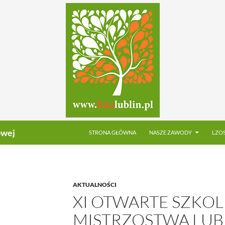
PRZEJDŹ DO TREŚCI
owej
STRONA GŁÓWNA
NASZE ZAWODY
LZO
AKTUALNOŚCI
XI OTWARTE SZKO
MISTRZOSTWA LUB