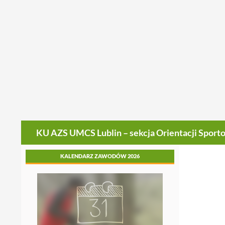
Szukaj
KU AZS UMCS Lublin – sekcja Orientacji Sport
KALENDARZ ZAWODÓW 2026