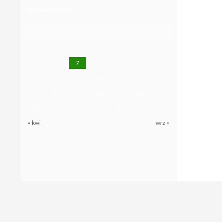
CZERWIEC 2017
P
W
Ś
C
P
S
N
1
2
3
4
5
6
7
8
9
10
11
12
13
14
15
16
17
18
19
20
21
22
23
24
25
26
27
28
29
30
« kwi
wrz »