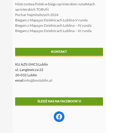
Mistrzostwa Polski w biegu sprinterskim i sztafetach
sprinterskich TORUŃ
Puchar Najmłodszych 2026
Biegam z Mapą po Dzielnicach Lublina V runda
Biegam z Mapą po Dzielnicach Lublina – IV runda
Biegam z Mapą po Dzielnicach Lublina – III runda
KONTAKT
KU AZS UMCS Lublin
ul. Langiewicza 22
20-032 Lublin
email
info@bnolublin.pl
ŚLEDŹ NAS NA FACEBOOK'U
Facebook