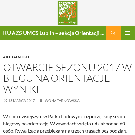
Szukaj
KU AZS UMCS Lublin – sekcja Orientacji Sportowej
PRZEJDŹ
MENU
DO
GŁÓWN
TREŚCI
AKTUALNOŚCI
OTWARCIE SEZONU 2017 W
BIEGU NA ORIENTACJĘ –
WYNIKI
18 MARCA 2017
IWONA TARNOWSKA
W dniu dzisiejszym w Parku Ludowym rozpoczęliśmy sezon
biegowy na orientację. W zawodach wzięło udział ponad 60
osób. Rywalizacja przebiegała na trzech trasach bez podziału