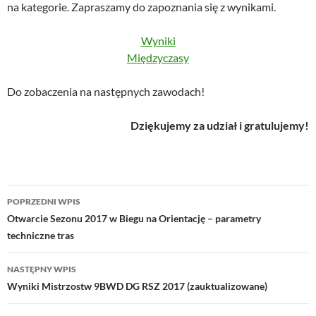
na kategorie. Zapraszamy do zapoznania się z wynikami.
Wyniki
Międzyczasy
Do zobaczenia na następnych zawodach!
Dziękujemy za udział i gratulujemy!
Nawigacja
POPRZEDNI WPIS
wpisu
Otwarcie Sezonu 2017 w Biegu na Orientację – parametry
techniczne tras
NASTĘPNY WPIS
Wyniki Mistrzostw 9BWD DG RSZ 2017 (zauktualizowane)