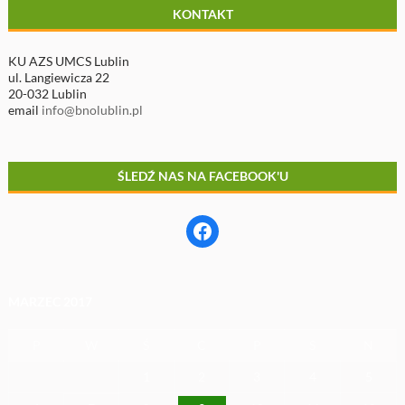
KONTAKT
KU AZS UMCS Lublin
ul. Langiewicza 22
20-032 Lublin
email
info@bnolublin.pl
ŚLEDŹ NAS NA FACEBOOK'U
Facebook
MARZEC 2017
P
W
Ś
C
P
S
N
1
2
3
4
5