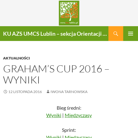
Szukaj
KU AZS UMCS Lublin – sekcja Orientacji Sportowej
PRZEJDŹ
MENU
DO
GŁÓWN
TREŚCI
AKTUALNOŚCI
GRAHAM’S CUP 2016 –
WYNIKI
12 LISTOPADA 2016
IWONA TARNOWSKA
Bieg średni:
Wyniki
|
Międzyczasy
Sprint:
Wyniki
|
Międzyczasy