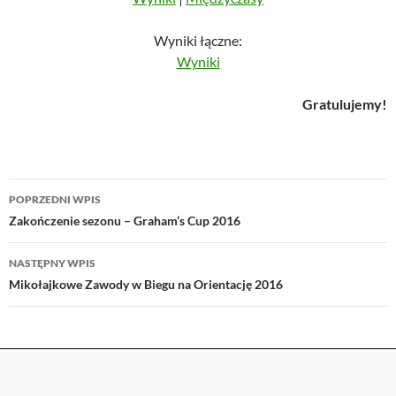
Wyniki łączne:
Wyniki
Gratulujemy!
Nawigacja
POPRZEDNI WPIS
wpisu
Zakończenie sezonu – Graham’s Cup 2016
NASTĘPNY WPIS
Mikołajkowe Zawody w Biegu na Orientację 2016