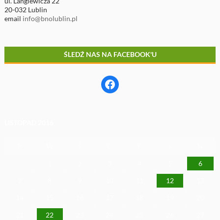
ul. Langiewicza 22
20-032 Lublin
email
info@bnolublin.pl
ŚLEDŹ NAS NA FACEBOOK'U
Facebook
LISTOPAD 2016
P
W
Ś
C
P
S
N
1
2
3
4
5
6
7
8
9
10
11
12
13
14
15
16
17
18
19
20
21
22
23
24
25
26
27