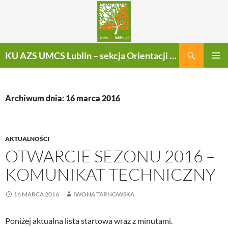
Szukaj
KU AZS UMCS Lublin – sekcja Orientacji Sportowej
PRZEJDŹ
MENU
DO
GŁÓWN
TREŚCI
Archiwum dnia: 16 marca 2016
AKTUALNOŚCI
OTWARCIE SEZONU 2016 –
KOMUNIKAT TECHNICZNY
16 MARCA 2016
IWONA TARNOWSKA
Poniżej aktualna lista startowa wraz z minutami.