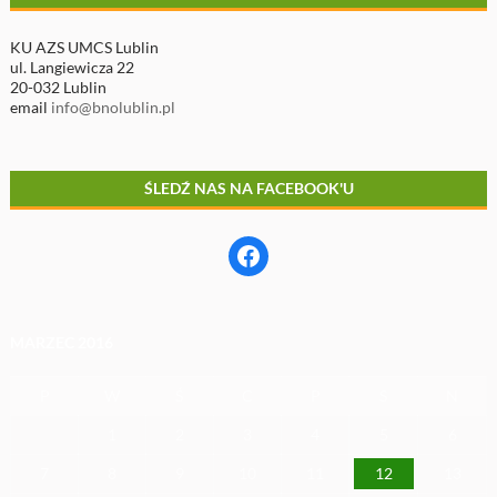
KU AZS UMCS Lublin
ul. Langiewicza 22
20-032 Lublin
email
info@bnolublin.pl
ŚLEDŹ NAS NA FACEBOOK'U
Facebook
MARZEC 2016
P
W
Ś
C
P
S
N
1
2
3
4
5
6
7
8
9
10
11
12
13