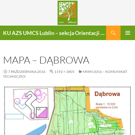
Szukaj
KU AZS UMCS Lublin – sekcja Orientacji Sportowej
PRZEJDŹ
MENU
DO
GŁÓWN
TREŚCI
MAPA – DĄBROWA
7 PAŹDZIERNIKA 2016
1192 × 1805
MMM 2016 – KOMUNIKAT
TECHNICZNY