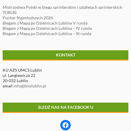
Mistrzostwa Polski w biegu sprinterskim i sztafetach sprinterskich
TORUŃ
Puchar Najmłodszych 2026
Biegam z Mapą po Dzielnicach Lublina V runda
Biegam z Mapą po Dzielnicach Lublina – IV runda
Biegam z Mapą po Dzielnicach Lublina – III runda
KONTAKT
KU AZS UMCS Lublin
ul. Langiewicza 22
20-032 Lublin
email
info@bnolublin.pl
ŚLEDŹ NAS NA FACEBOOK'U
Facebook