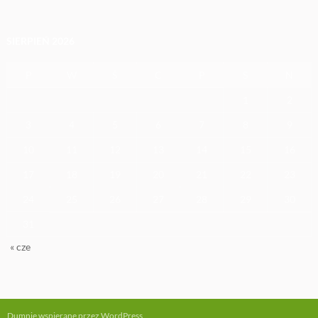
SIERPIEŃ 2026
P
W
Ś
C
P
S
N
1
2
3
4
5
6
7
8
9
10
11
12
13
14
15
16
17
18
19
20
21
22
23
24
25
26
27
28
29
30
31
« cze
Dumnie wspierane przez WordPress